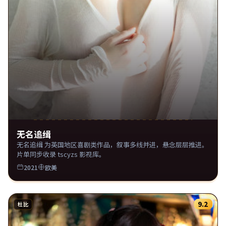
无名追缉
无名追缉 为英国地区喜剧类作品，叙事多线并进，悬念层层推进。
片单同步收录 tscyzs 影视库。
2021
欧美
9.2
杜比