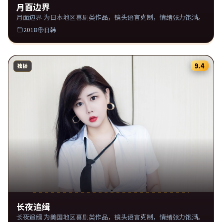
月面边界
月面边界 为日本地区喜剧类作品，镜头语言克制，情绪张力饱满。
2018
日韩
9.4
独播
长夜追缉
长夜追缉 为美国地区喜剧类作品，镜头语言克制，情绪张力饱满。