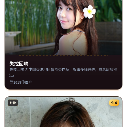
失控回响
失控回响 为中国香港地区冒险类作品，叙事多线并进，悬念层层推
进。
2018
国产
9.4
杜比