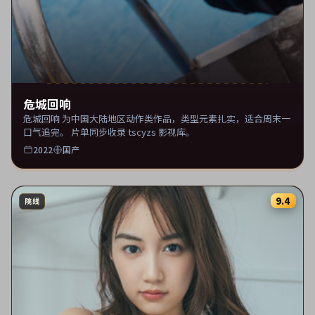
危城回响
危城回响 为中国大陆地区动作类作品，类型元素扎实，适合周末一
口气追完。 片单同步收录 tscyzs 影视库。
2022
国产
9.4
院线