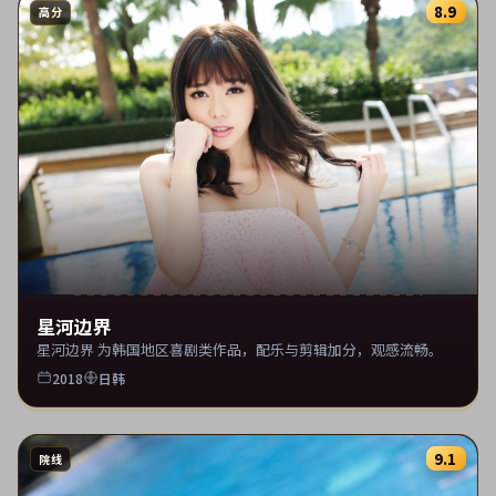
8.9
高分
星河边界
星河边界 为韩国地区喜剧类作品，配乐与剪辑加分，观感流畅。
2018
日韩
9.1
院线