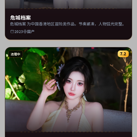
危城档案
危城档案 为中国香港地区冒险类作品，节奏紧凑，人物弧光完整。
2023
国产
7.2
连载中