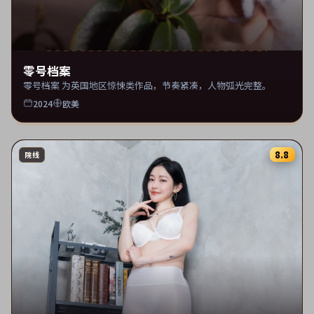
零号档案
零号档案 为英国地区惊悚类作品，节奏紧凑，人物弧光完整。
2024
欧美
8.8
院线