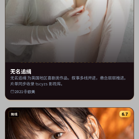
无名追缉
无名追缉 为英国地区喜剧类作品，叙事多线并进，悬念层层推进。
片单同步收录 tscyzs 影视库。
2021
欧美
6.7
院线