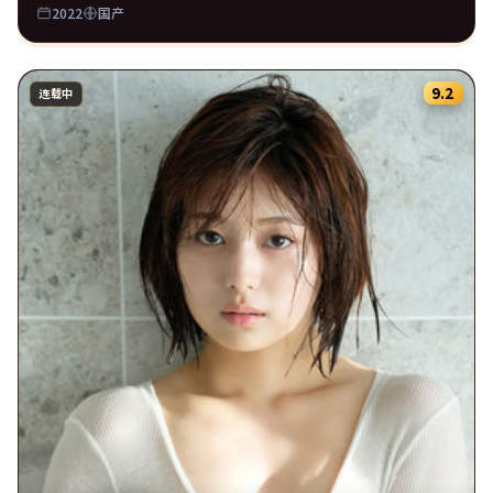
2022
国产
9.2
连载中