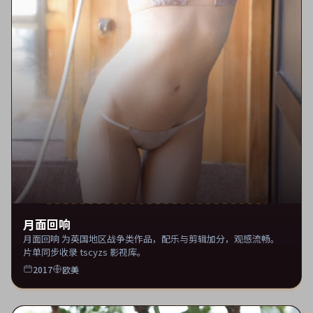
月面回响
月面回响 为英国地区战争类作品，配乐与剪辑加分，观感流畅。
片单同步收录 tscyzs 影视库。
2017
欧美